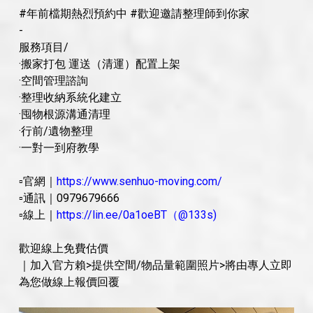
#年前檔期熱烈預約中 #歡迎邀請整理師到你家
-
服務項目/
·搬家打包 運送（清運）配置上架
·空間管理諮詢
·整理收納系統化建立
·囤物根源溝通清理
·行前/遺物整理
·一對一到府教學
▫官網｜
https://www.senhuo-moving.com/
▫通訊｜0979679666
▫線上｜
https://lin.ee/0a1oeBT（@133s)
歡迎線上免費估價
｜加入官方賴>提供空間/物品量範圍照片>將由專人立即
為您做線上報價回覆