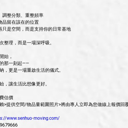
線、調整分類、重整頻率
的物品留在該在的位置
不再只是空間，而是支持你的日常基地
次整理，而是一場深呼吸。
開始，
的那一刻起——
納，更是一場重啟生活的儀式。
始，讓生活比想像更好。
費估價
賴>提供空間/物品量範圍照片>將由專人立即為您做線上報價回
ps://www.senhuo-moving.com/
9679666