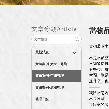
文章分類
Article
當物
當物品越來
最新消息
不是不願整
不知道從哪
實績案例-搬家一條龍
有些東西堆
空間，像是
實績案例-空間整理
連呼吸，也
⸻
實績案例-遺物整理
我們不急著
不是推翻，
整理日誌
這個家的聲