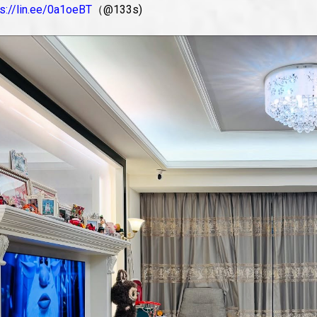
ps://lin.ee/0a1oeBT
（@133s)