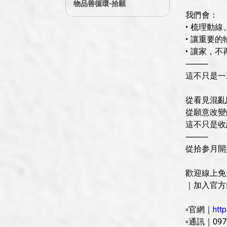
物品善循環-拾願
我們會：
‣ 梳理動
‣ 讓重要
‣ 讓家，
⸻
這不只是一
從看見混亂
從願意改變
這不只是收
⸻
從拾参月開
歡迎線上免
｜加入官方
▫官網｜
htt
▫通訊｜097